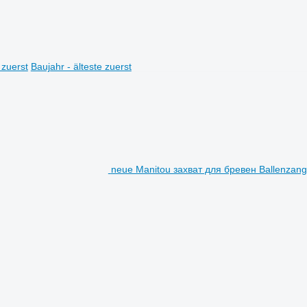
 zuerst
Baujahr - älteste zuerst
neue Manitou захват для бревен Ballenzan