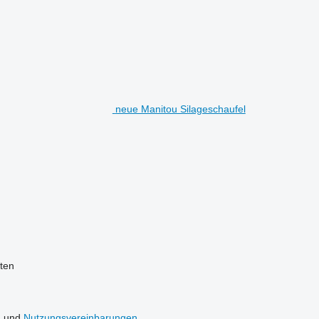
neue Manitou Silageschaufel
ten
n
und
Nutzungsvereinbarungen
.