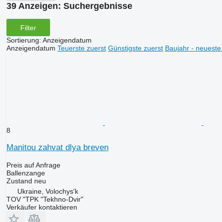
39 Anzeigen:
Suchergebnisse
Filter
Sortierung
:
Anzeigendatum
Anzeigendatum
Teuerste zuerst
Günstigste zuerst
Baujahr - neueste
8
Manitou zahvat dlya breven
Preis auf Anfrage
Ballenzange
Zustand
neu
Ukraine, Volochys'k
TOV "TPK "Tekhno-Dvir"
Verkäufer kontaktieren