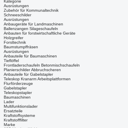
Kategorie
Ausrüstungen
Zubehör für Kommunaltechnik
Schneeschilder
Ausrüstungen
Anbaugeräte für Landmaschinen
Ballenzangen
Silageschaufeln
Anbauten für forstwirtschaftliche Geräte
Holzgreifer
Forsttechnik
Baumstumpffräsen
Ausrüstungen
Anbauteile für Baumaschinen
Tieflöffel
Frontladerschaufeln
Betonmischschaufeln
Planierschilder
Abbruchscheren
Anbauteile für Gabelstapler
Teleskop Kranarm
Arbeitsplattformen
Flurförderzeuge
Gabelstapler
Teleskopstapler
Baumaschinen
Lader
Multifunktionslader
Ersatzteile
Kraftstoffsysteme
Kraftstofffilter
Marke