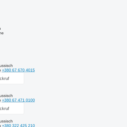
n
ne
ussisch
n
+380 67 670 4015
ckruf
ussisch
n
+380 67 471 0100
ckruf
ussisch
n
+380 322 425 210