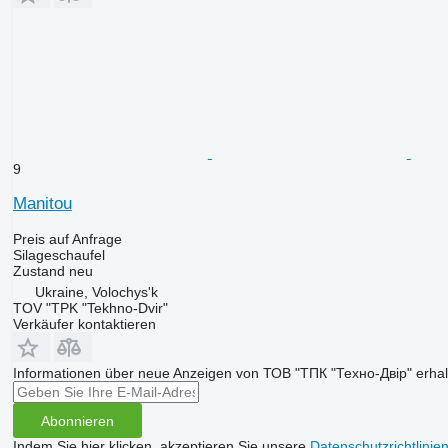
9
Manitou
Preis auf Anfrage
Silageschaufel
Zustand
neu
Ukraine, Volochys'k
TOV "TPK "Tekhno-Dvir"
Verkäufer kontaktieren
Informationen über neue Anzeigen von ТОВ "ТПК "Техно-Двір" erhal
Abonnieren
Indem Sie hier klicken, akzeptieren Sie unsere
Datenschutzrichtlinie