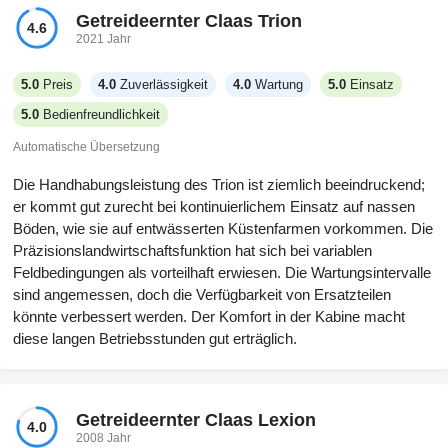
der Form Vorrang vor der Funktion gaben. Das Manövrieren war
Getreideernter Claas Trion
4.6
unkompliziert, obwohl sein klassisches Design eine gewisse
2021 Jahr
Eingewöhnung erforderte. Insgesamt ist es eine solide Wahl, die
ihr Alter mit ordentlicher Pflege ausgleicht.
5.0
Preis
4.0
Zuverlässigkeit
4.0
Wartung
5.0
Einsatz
5.0
Bedienfreundlichkeit
Automatische Übersetzung
Die Handhabungsleistung des Trion ist ziemlich beeindruckend;
er kommt gut zurecht bei kontinuierlichem Einsatz auf nassen
Böden, wie sie auf entwässerten Küstenfarmen vorkommen. Die
Präzisionslandwirtschaftsfunktion hat sich bei variablen
Feldbedingungen als vorteilhaft erwiesen. Die Wartungsintervalle
sind angemessen, doch die Verfügbarkeit von Ersatzteilen
könnte verbessert werden. Der Komfort in der Kabine macht
diese langen Betriebsstunden gut erträglich.
Getreideernter Claas Lexion
4.0
2008 Jahr