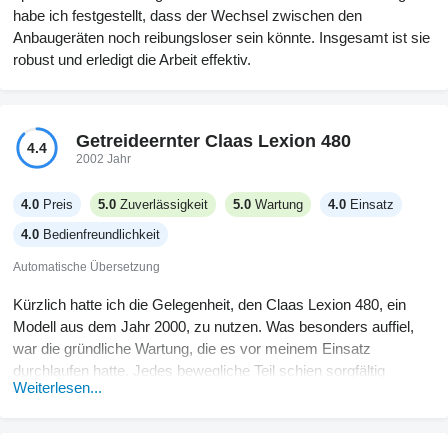
habe ich festgestellt, dass der Wechsel zwischen den
Anbaugeräten noch reibungsloser sein könnte. Insgesamt ist sie
robust und erledigt die Arbeit effektiv.
Getreideernter Claas Lexion 480
4.4
2002 Jahr
4.0
Preis
5.0
Zuverlässigkeit
5.0
Wartung
4.0
Einsatz
4.0
Bedienfreundlichkeit
Automatische Übersetzung
Kürzlich hatte ich die Gelegenheit, den Claas Lexion 480, ein
Modell aus dem Jahr 2000, zu nutzen. Was besonders auffiel,
war die gründliche Wartung, die es vor meinem Einsatz
durchlaufen hatte. Jedes bewegliche Teil schien sorgfältig
Weiterlesen...
überprüft und bei Bedarf ersetzt worden zu sein, was die
betrieblichen Zuverlässigkeit erhöhte. Die Bedienelemente
fühlten sich glatt an, aber ich merkte, dass kosmetische Updates