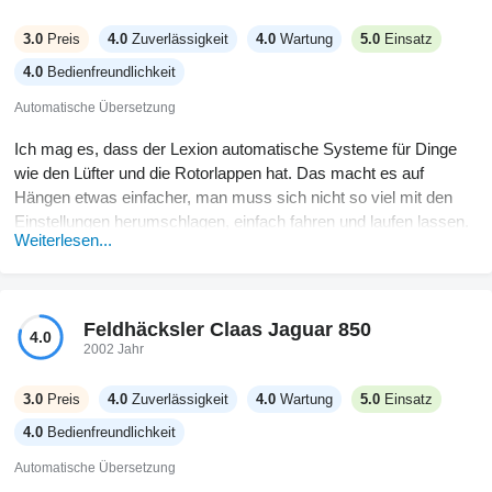
3.0
Preis
4.0
Zuverlässigkeit
4.0
Wartung
5.0
Einsatz
4.0
Bedienfreundlichkeit
Automatische Übersetzung
Ich mag es, dass der Lexion automatische Systeme für Dinge
wie den Lüfter und die Rotorlappen hat. Das macht es auf
Hängen etwas einfacher, man muss sich nicht so viel mit den
Einstellungen herumschlagen, einfach fahren und laufen lassen.
Weiterlesen...
Der Kornverlust ist gering, zumindest bei den hier angebauten
Kulturen, musste nicht viel langsamer fahren. Die Kabine ist
nicht luxuriös, aber ziemlich leise, keine Probleme, den ganzen
Tag drin zu verbringen. Die Wartung ist so lala, nicht das
Feldhäcksler Claas Jaguar 850
4.0
Schlimmste, was ich gesehen habe, aber ich wünschte, der
2002 Jahr
Strohhäcksler wäre leichter für die Reinigung zugänglich. Der
Preis ärgert mich allerdings, jedes Jahr steigt er ein wenig. Aber
3.0
Preis
4.0
Zuverlässigkeit
4.0
Wartung
5.0
Einsatz
er erledigt die Arbeit und läuft weiter, solange ich regelmäßige
4.0
Bedienfreundlichkeit
Kontrollen mache.
Automatische Übersetzung