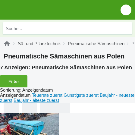
Sä- und Pflanztechnik
Pneumatische Sämaschinen
P
Pneumatische Sämaschinen aus Polen
7 Anzeigen:
Pneumatische Sämaschinen aus Polen
Filter
Sortierung
:
Anzeigendatum
Anzeigendatum
Teuerste zuerst
Günstigste zuerst
Baujahr - neueste
zuerst
Baujahr - älteste zuerst