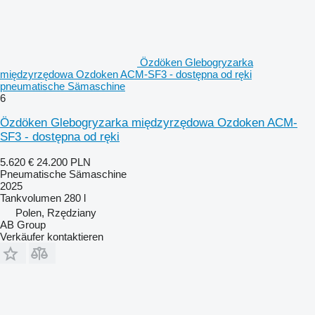
Özdöken Glebogryzarka
międzyrzędowa Ozdoken ACM-SF3 - dostępna od ręki
pneumatische Sämaschine
6
Özdöken Glebogryzarka międzyrzędowa Ozdoken ACM-
SF3 - dostępna od ręki
5.620 €
24.200 PLN
Pneumatische Sämaschine
2025
Tankvolumen
280 l
Polen, Rzędziany
AB Group
Verkäufer kontaktieren