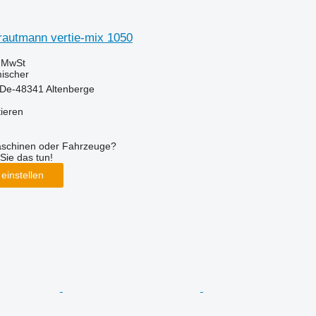
rautmann vertie-mix 1050
e MwSt
mischer
 De-48341 Altenberge
tieren
aschinen oder Fahrzeuge?
Sie das tun!
einstellen