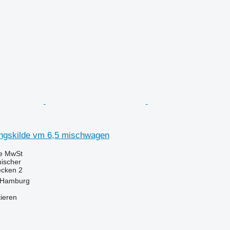
ngskilde vm 6,5 mischwagen
ve MwSt
mischer
ecken
2
 Hamburg
tieren