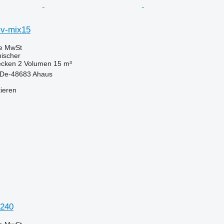
 v-mix15
ve MwSt
mischer
ecken
2
Volumen
15 m³
 De-48683 Ahaus
tieren
 240