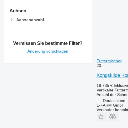
Achsen
Achsenanzahl
Vermissen Sie bestimmte Filter?
Änderung vorschlagen
Futtermischer
20
Kongskilde Ko
19.735 €
Inklusi
Vertikaler Futter
Anzahl der Schn
Deutschland,
E-FARM GmbH
Verkäufer kontak