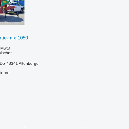
rtie-mix 1050
e MwSt
mischer
 De-48341 Altenberge
tieren