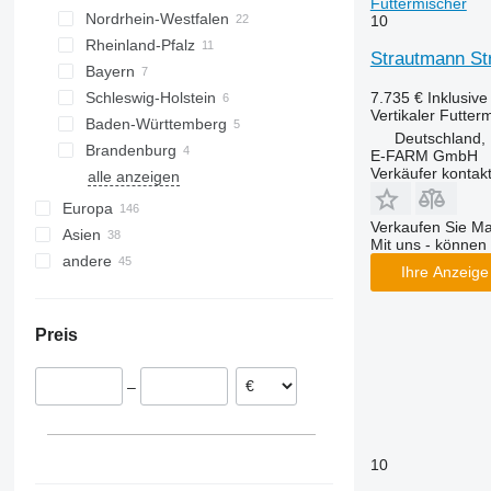
Futtermischer
Nordrhein-Westfalen
Hannover
10
Rheinland-Pfalz
Sittensen
Düsseldorf
Strautmann St
Bayern
Hildesheim
Münster
Trier
7.735 €
Inklusiv
Schleswig-Holstein
Meppen
Altenberge
Koblenz
München
Vertikaler Futter
Baden-Württemberg
Wildeshausen
Isselburg
Ansbach
Kiel
Deutschland,
Brandenburg
Oldenburg
Köln
Landshut
Eutin
Stuttgart
E-FARM GmbH
Verkäufer kontak
alle anzeigen
Osnabrück
Olfen
Biessenhofen
Freiburg im Breisgau
Potsdam
Leipzig
Gross-Umstadt
Calbe
Woldegk
Emsbüren
Bayreuth
Heilbronn
Oranienburg
Nartum
Darmstadt
Europa
Verkaufen Sie M
Seelow
Chemnitz
alle anzeigen
Asien
Polen
Mit uns - können 
andere
Niederlande
Türkei
Ihre Anzeige 
Österreich
Usbekistan
Ukraine
Frankreich
Preis
Dänemark
Rumänien
–
Belgien
Norwegen
alle anzeigen
10