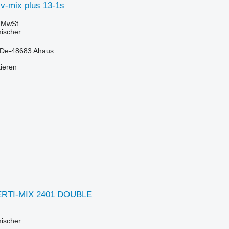
v-mix plus 13-1s
e MwSt
mischer
 De-48683 Ahaus
tieren
ERTI-MIX 2401 DOUBLE
mischer