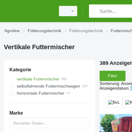
Agroline
Fütterungstechnik
Fütterungstechnik
Futtermis
Vertikale Futtermischer
389 Anzeige
Kategorie
Filter
vertikale Futtermischer
Sortierung
:
Anze
selbstfahrende Futtermischwagen
Anzeigendatum
T
horizontale Futtermischer
Marke