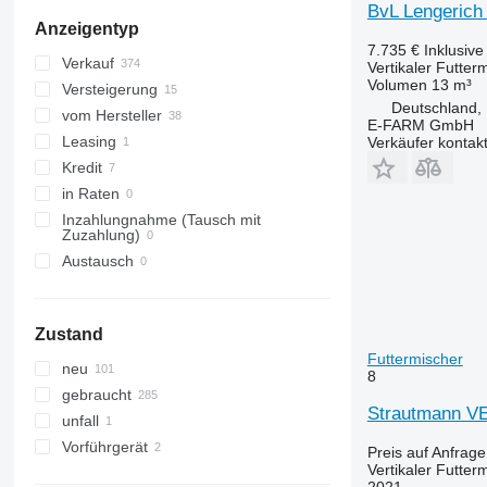
BvL Lengerich 
Anzeigentyp
7.735 €
Inklusiv
Verkauf
Vertikaler Futter
Volumen
13 m³
Versteigerung
Deutschland,
vom Hersteller
E-FARM GmbH
Leasing
Verkäufer kontak
Kredit
in Raten
Inzahlungnahme (Tausch mit
Zuzahlung)
Austausch
Zustand
Futtermischer
neu
8
gebraucht
Strautmann V
unfall
Vorführgerät
Preis auf Anfrage
Vertikaler Futter
2021