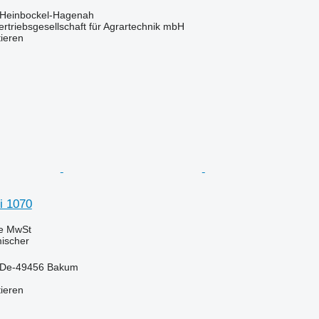
 Heinbockel-Hagenah
riebsgesellschaft für Agrartechnik mbH
tieren
i 1070
ve MwSt
mischer
 De-49456 Bakum
tieren