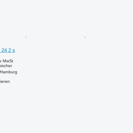
 24 2 s
ve MwSt
mischer
 Hamburg
tieren