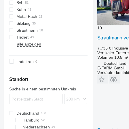
BvL
Kuhn
V-MIX
SB
Metal-Fach
VM
Euromix
Siloking
Profile
VMP
Koala
10
Strautmann
TrailedLine
Dunker
Trioliet
Verti-Mix
VM
MV
Strautmann ve
alle anzeigen
Gigant
7.735 €
Inklusiv
Solomix
Vertikaler Futter
Volumen
10,5 m³
Triomix
Ladekran
Deutschland,
E-FARM GmbH
Verkäufer kontak
Standort
Suche in einem bestimmten Umkreis
Deutschland
Hamburg
Niedersachsen
Hamburg