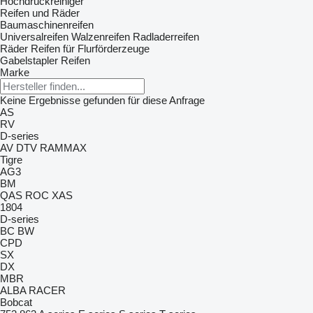
Hochdruckreiniger
Reifen und Räder
Baumaschinenreifen
Universalreifen
Walzenreifen
Radladerreifen
Räder
Reifen für Flurförderzeuge
Gabelstapler Reifen
Marke
Keine Ergebnisse gefunden für diese Anfrage
AS
RV
D-series
AV
DTV
RAMMAX
Tigre
AG3
BM
QAS
ROC
XAS
1804
D-series
BC
BW
CPD
SX
DX
MBR
ALBA
RACER
Bobcat