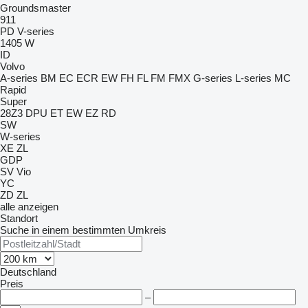
Groundsmaster
911
PD
V-series
1405
W
ID
Volvo
A-series
BM
EC
ECR
EW
FH
FL
FM
FMX
G-series
L-series
MC
Rapid
Super
28Z3
DPU
ET
EW
EZ
RD
SW
W-series
XE
ZL
GDP
SV
Vio
YC
ZD
ZL
alle anzeigen
Standort
Suche in einem bestimmten Umkreis
Deutschland
Preis
–