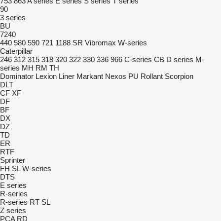
753
863
A series
E series
S series
T series
90
3 series
BU
7240
440
580
590
721
1188
SR
Vibromax
W-series
Caterpillar
246
312
315
318
320
322
330
336
966
C-series
CB
D series
M-
series
MH
RM
TH
Dominator
Lexion
Liner
Markant
Nexos
PU
Rollant
Scorpion
DLT
CF
XF
DF
BF
DX
DZ
TD
ER
RTF
Sprinter
FH
SL
W-series
DTS
E series
R-series
R-series
RT
SL
Z series
PCA
RD