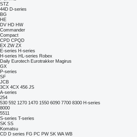
STZ
44D
D-series
BG
HE
DV
HD
HW
Commander
Compact
CPD
CPQD
EX
ZW
ZX
E-series
H-series
H-series
HL-series
Robex
Daily
Eurotech
Eurotrakker
Magirus
GX
P-series
SF
JCB
3CX
4CX
456
JS
A-series
254
530
592
1270
1470
1550
6090
7700
8300
H-series
8000
5511
S-series
T-series
SK
SS
Komatsu
CD
D series
FG
PC
PW
SK
WA
WB