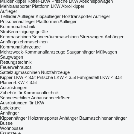
Muldenkipper
Koffer-LKW
Pritsche LKW
Abschleppwagen
Mehltransporter
Plattform LKW
Abrollkipper
Auflieger
Tieflader Auflieger
Kippauflieger
Holztransporter Auflieger
Pritschenauflieger
Plattformen Auflieger
Kommunaltechnik
Straßenreinigungsgeräte
Kehrmaschinen
Schneeräummaschinen
Streuwagen-Anhänger
Anhängekehrmaschinen
Kommunalfahrzeuge
Mehrzweck-Kommunalfahrzeuge
Sauganhänger
Müllwagen
Saugwagen
Rettungstechnik
Feuerwehrautos
Sattelzugmaschinen
Nutzfahrzeuge
Kipper LKW < 3.5t
Pritsche LKW < 3.5t
Fahrgestell LKW < 3.5t
Planen-LKW < 3.5t
Ausrüstungen
Zubehör für Kommunaltechnik
Schneeschilder
Anbauschneefräsen
Ausrüstungen für LKW
Ladekrane
Anhänger
Kippanhänger
Holztransporter Anhänger
Baumaschinenanhänger
Busse
Wohnbusse
Ersatzteile