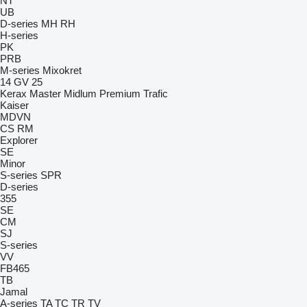
NT
UB
D-series
MH
RH
H-series
PK
PRB
M-series
Mixokret
14 GV 25
Kerax
Master
Midlum
Premium
Trafic
Kaiser
MDVN
CS
RM
Explorer
SE
Minor
S-series
SPR
D-series
355
SE
CM
SJ
S-series
VV
FB465
TB
Jamal
A-series
TA
TC
TR
TV