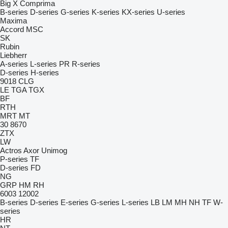
Big X
Comprima
B-series
D-series
G-series
K-series
KX-series
U-series
Maxima
Accord
MSC
SK
Rubin
Liebherr
A-series
L-series
PR
R-series
D-series
H-series
9018
CLG
LE
TGA
TGX
BF
RTH
MRT
MT
30
8670
ZTX
LW
Actros
Axor
Unimog
P-series
TF
D-series
FD
NG
GRP
HM
RH
6003
12002
B-series
D-series
E-series
G-series
L-series
LB
LM
MH
NH
TF
W-
series
HR