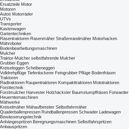
Ersatzteile Motor
Motoren
Autos
Motorräder
UTVs
Transporter
Kastenwagen
Gartentechniken
Rasentraktoren
Rasenmäher
Straßenrandmäher
Motorhacken
Mähroboter
Bodenbearbeitungsmaschinen
Mulcher
Traktor-Mulcher
selbstfahrende Mulcher
Grubber
Eggen
Kreiseleggen
Scheibeneggen
Volldrehpflüge
Tiefenlockerer
Feingrubber
Pflüge
Bodenfräsen
Traktoren
Radtraktoren
Raupentraktoren
Kompakttraktoren
Mototraktoren
Forsttechnik
Forstmulcher
Harvester
Holzhäcksler
Baumstumpffräsen
Forwarder
Heuerntemaschinen
Mähwerke
Kreiselmäher
Mähaufbereiter
Selbstfahrmäher
Quaderballenpressen
Rundballenpressen
Schwader
Ladewagen
Bewässerungstechnik
Anhängespritzen
Beregnungsmaschinen
Selbstfahrspritzen
Anbauspritzen