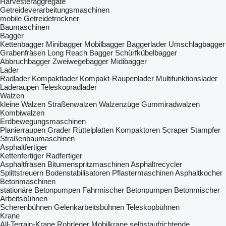
Harvesteraggregate
Getreideverarbeitungsmaschinen
mobile Getreidetrockner
Baumaschinen
Bagger
Kettenbagger
Minibagger
Mobilbagger
Baggerlader
Umschlagbagger
Grabenfräsen
Long Reach Bagger
Schürfkübelbagger
Abbruchbagger
Zweiwegebagger
Midibagger
Lader
Radlader
Kompaktlader
Kompakt-Raupenlader
Multifunktionslader
Laderaupen
Teleskopradlader
Walzen
kleine Walzen
Straßenwalzen
Walzenzüge
Gummiradwalzen
Kombiwalzen
Erdbewegungsmaschinen
Planierraupen
Grader
Rüttelplatten
Kompaktoren
Scraper
Stampfer
Straßenbaumaschinen
Asphaltfertiger
Kettenfertiger
Radfertiger
Asphaltfräsen
Bitumenspritzmaschinen
Asphaltrecycler
Splittstreuern
Bodenstabilisatoren
Pflastermaschinen
Asphaltkocher
Betonmaschinen
stationäre Betonpumpen
Fahrmischer
Betonpumpen
Betonmischer
Arbeitsbühnen
Scherenbühnen
Gelenkarbeitsbühnen
Teleskopbühnen
Krane
All-Terrain-Krane
Rohrleger
Mobilkrane
selbstaufrichtende