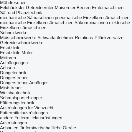
Mähdrescher
Feldhäcksler
Getreideernter
Maisernter
Beeren-Erntemaschinen
Sä- und Pflanztechnik
mechanische Sämaschinen
pneumatische Einzelkornsämaschinen
mechanische Einzelkornsämaschinen
Säkombinationen
elektrische
Einzelkornsämaschinen
Schneidwerke
Maisschneidwerke
Schwadaufnehmer
Rotations-Pflückvorsätze
Getreideschneidwerke
Ersatzteile
Ersatzteile Motor
Motoren
Aufhängungen
Achsen
Düngetechnik
Düngerstreuer
Düngerstreuer-Anhänger
Miststreuer
Weinbautechnik
Schmalspurschlepper
Fütterungstechnik
Ausrüstungen für Viehzucht
Futtermittelausrüstungen
andere Futtermittelausrüstungen
Ausrüstungen
Anbauten für forstwirtschaftliche Geräte