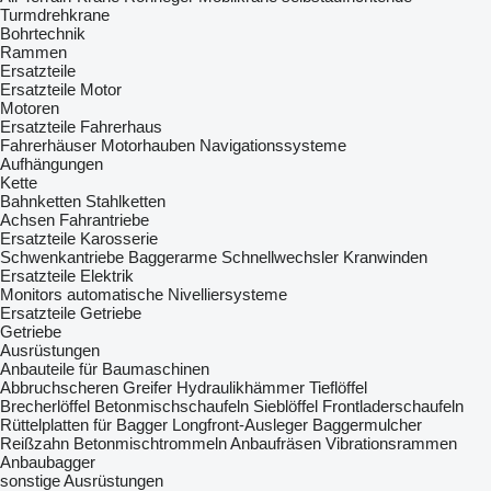
Turmdrehkrane
Bohrtechnik
Rammen
Ersatzteile
Ersatzteile Motor
Motoren
Ersatzteile Fahrerhaus
Fahrerhäuser
Motorhauben
Navigationssysteme
Aufhängungen
Kette
Bahnketten
Stahlketten
Achsen
Fahrantriebe
Ersatzteile Karosserie
Schwenkantriebe
Baggerarme
Schnellwechsler
Kranwinden
Ersatzteile Elektrik
Monitors
automatische Nivelliersysteme
Ersatzteile Getriebe
Getriebe
Ausrüstungen
Anbauteile für Baumaschinen
Abbruchscheren
Greifer
Hydraulikhämmer
Tieflöffel
Brecherlöffel
Betonmischschaufeln
Sieblöffel
Frontladerschaufeln
Rüttelplatten für Bagger
Longfront-Ausleger
Baggermulcher
Reißzahn
Betonmischtrommeln
Anbaufräsen
Vibrationsrammen
Anbaubagger
sonstige Ausrüstungen