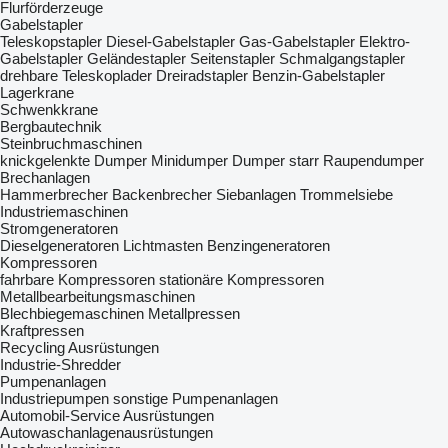
Flurförderzeuge
Gabelstapler
Teleskopstapler
Diesel-Gabelstapler
Gas-Gabelstapler
Elektro-
Gabelstapler
Geländestapler
Seitenstapler
Schmalgangstapler
drehbare Teleskoplader
Dreiradstapler
Benzin-Gabelstapler
Lagerkrane
Schwenkkrane
Bergbautechnik
Steinbruchmaschinen
knickgelenkte Dumper
Minidumper
Dumper starr
Raupendumper
Brechanlagen
Hammerbrecher
Backenbrecher
Siebanlagen‎
Trommelsiebe
Industriemaschinen
Stromgeneratoren
Dieselgeneratoren
Lichtmasten
Benzingeneratoren
Kompressoren
fahrbare Kompressoren
stationäre Kompressoren
Metallbearbeitungsmaschinen
Blechbiegemaschinen
Metallpressen
Kraftpressen
Recycling Ausrüstungen
Industrie-Shredder
Pumpenanlagen
Industriepumpen
sonstige Pumpenanlagen
Automobil-Service Ausrüstungen
Autowaschanlagenausrüstungen