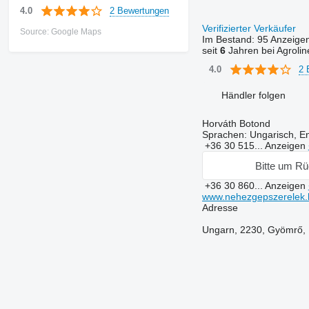
2 Bewertungen
4.0
Verifizierter Verkäufer
Source: Google Maps
Im Bestand:
95 Anzeige
seit
6
Jahren bei Agrolin
2 
4.0
Händler folgen
Horváth Botond
Sprachen:
Ungarisch, En
+36 30 515...
Anzeigen
Bitte um Rü
+36 30 860...
Anzeigen
www.nehezgepszerelek.
Adresse
Ungarn, 2230, Gyömrő, K