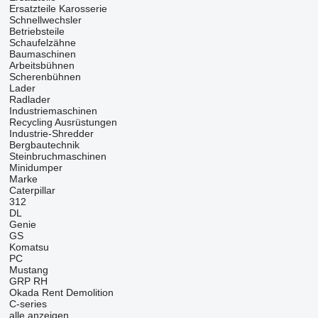
Ersatzteile Karosserie
Schnellwechsler
Betriebsteile
Schaufelzähne
Baumaschinen
Arbeitsbühnen
Scherenbühnen
Lader
Radlader
Industriemaschinen
Recycling Ausrüstungen
Industrie-Shredder
Bergbautechnik
Steinbruchmaschinen
Minidumper
Marke
Caterpillar
312
DL
Genie
GS
Komatsu
PC
Mustang
GRP
RH
Okada
Rent Demolition
C-series
alle anzeigen