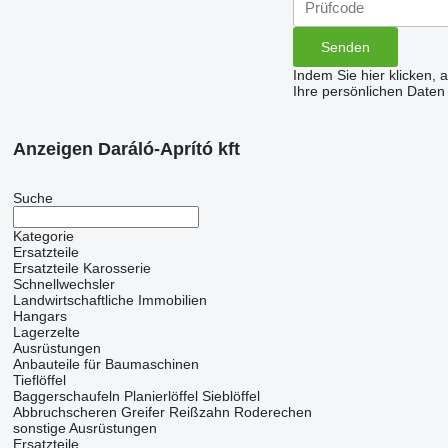
Indem Sie hier klicken, 
Ihre persönlichen Daten
Anzeigen Daráló-Aprító kft
Suche
Kategorie
Ersatzteile
Ersatzteile Karosserie
Schnellwechsler
Landwirtschaftliche Immobilien
Hangars
Lagerzelte
Ausrüstungen
Anbauteile für Baumaschinen
Tieflöffel
Baggerschaufeln
Planierlöffel
Sieblöffel
Abbruchscheren
Greifer
Reißzahn
Roderechen
sonstige Ausrüstungen
Ersatzteile