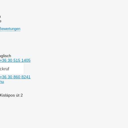
n
e
Bewertungen
glisch
+36 30 515 1405
ckruf
+36 30 860 8241
hu
islápos út 2