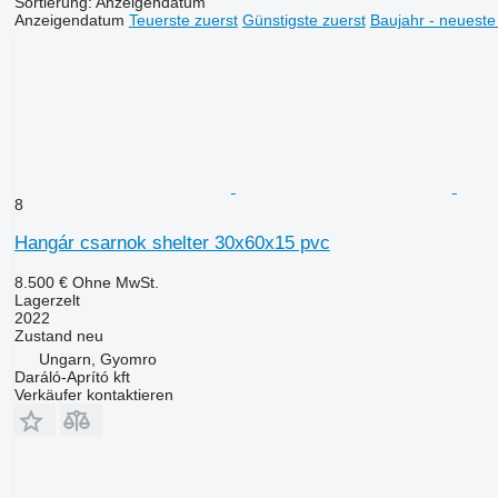
Sortierung
:
Anzeigendatum
Anzeigendatum
Teuerste zuerst
Günstigste zuerst
Baujahr - neueste
8
Hangár csarnok shelter 30x60x15 pvc
8.500 €
Ohne MwSt.
Lagerzelt
2022
Zustand
neu
Ungarn, Gyomro
Daráló-Aprító kft
Verkäufer kontaktieren