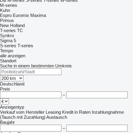
DB
M-series
S-series
T-series
W-series
M-series
Kuhn
Espro
Euromix
Maxima
Primus
New Holland
T-series
TC
Synkro
Sigma 5
S-series
T-series
Tempo
alle anzeigen
Standort
Suche in einem bestimmten Umkreis
Deutschland
Preis
–
Anzeigentyp
Verkauf
vom Hersteller
Leasing
Kredit
in Raten
Inzahlungnahme
(Tausch mit Zuzahlung)
Austausch
Baujahr
–