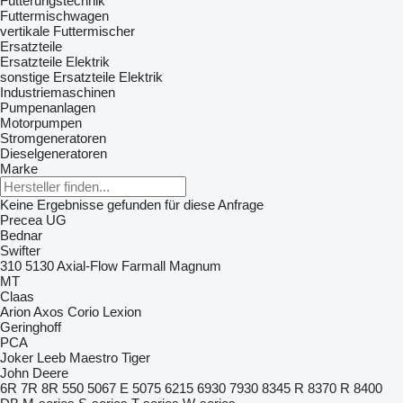
Fütterungstechnik
Futtermischwagen
vertikale Futtermischer
Ersatzteile
Ersatzteile Elektrik
sonstige Ersatzteile Elektrik
Industriemaschinen
Pumpenanlagen
Motorpumpen
Stromgeneratoren
Dieselgeneratoren
Marke
Keine Ergebnisse gefunden für diese Anfrage
Precea
UG
Bednar
Swifter
310
5130
Axial-Flow
Farmall
Magnum
MT
Claas
Arion
Axos
Corio
Lexion
Geringhoff
PCA
Joker
Leeb
Maestro
Tiger
John Deere
6R
7R
8R
550
5067 E
5075
6215
6930
7930
8345 R
8370 R
8400