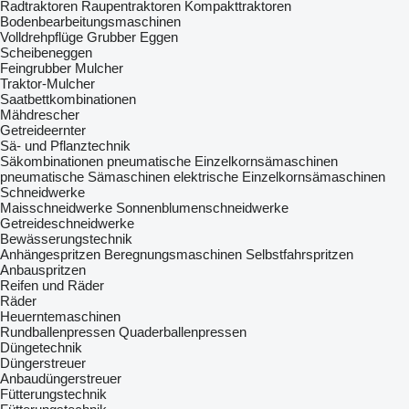
Radtraktoren
Raupentraktoren
Kompakttraktoren
Bodenbearbeitungsmaschinen
Volldrehpflüge
Grubber
Eggen
Scheibeneggen
Feingrubber
Mulcher
Traktor-Mulcher
Saatbettkombinationen
Mähdrescher
Getreideernter
Sä- und Pflanztechnik
Säkombinationen
pneumatische Einzelkornsämaschinen
pneumatische Sämaschinen
elektrische Einzelkornsämaschinen
Schneidwerke
Maisschneidwerke
Sonnenblumenschneidwerke
Getreideschneidwerke
Bewässerungstechnik
Anhängespritzen
Beregnungsmaschinen
Selbstfahrspritzen
Anbauspritzen
Reifen und Räder
Räder
Heuerntemaschinen
Rundballenpressen
Quaderballenpressen
Düngetechnik
Düngerstreuer
Anbaudüngerstreuer
Fütterungstechnik