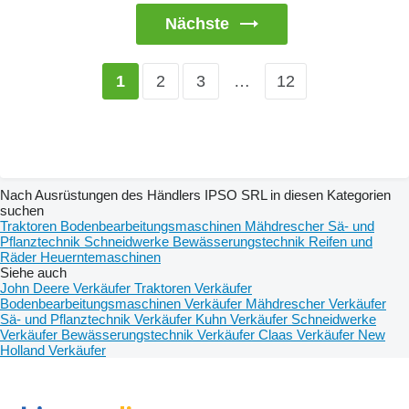
Nächste
2
3
…
12
1
Nach Ausrüstungen des Händlers IPSO SRL in diesen Kategorien
suchen
Traktoren
Bodenbearbeitungsmaschinen
Mähdrescher
Sä- und
Pflanztechnik
Schneidwerke
Bewässerungstechnik
Reifen und
Räder
Heuerntemaschinen
Siehe auch
John Deere Verkäufer
Traktoren Verkäufer
Bodenbearbeitungsmaschinen Verkäufer
Mähdrescher Verkäufer
Sä- und Pflanztechnik Verkäufer
Kuhn Verkäufer
Schneidwerke
Verkäufer
Bewässerungstechnik Verkäufer
Claas Verkäufer
New
Holland Verkäufer