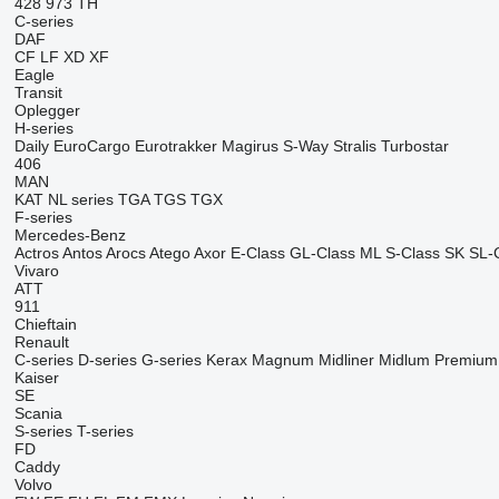
428
973
TH
C-series
DAF
CF
LF
XD
XF
Eagle
Transit
Oplegger
H-series
Daily
EuroCargo
Eurotrakker
Magirus
S-Way
Stralis
Turbostar
406
MAN
KAT
NL series
TGA
TGS
TGX
F-series
Mercedes-Benz
Actros
Antos
Arocs
Atego
Axor
E-Class
GL-Class
ML
S-Class
SK
SL-
Vivaro
ATT
911
Chieftain
Renault
C-series
D-series
G-series
Kerax
Magnum
Midliner
Midlum
Premium
Kaiser
SE
Scania
S-series
T-series
FD
Caddy
Volvo