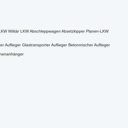
 LKW
Militär LKW
Abschleppwagen
Absetzkipper
Planen-LKW
er Auflieger
Glastransporter Auflieger
Betonmischer Auflieger
anenanhänger