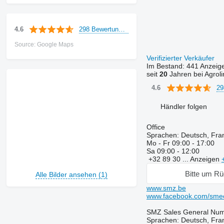
298 Bewertungen
4.6
Source: Google Maps
Verifizierter Verkäufer
Im Bestand:
441 Anzeig
seit
20
Jahren bei Agroli
29
4.6
Händler folgen
Office
Sprachen:
Deutsch, Fran
Mo - Fr
09:00 - 17:00
Sa
09:00 - 12:00
+32 89 30 ...
Anzeigen
Bitte um Rü
Alle Bilder ansehen (1)
www.smz.be
www.facebook.com/sme
SMZ Sales General Nu
Sprachen:
Deutsch, Fran