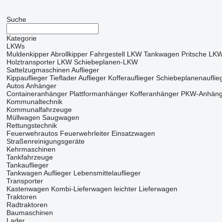
Suche
Kategorie
LKWs
Muldenkipper
Abrollkipper
Fahrgestell LKW
Tankwagen
Pritsche LK
Holztransporter LKW
Schiebeplanen-LKW
Sattelzugmaschinen
Auflieger
Kippauflieger
Tieflader Auflieger
Kofferauflieger
Schiebeplanenauflie
Autos
Anhänger
Containeranhänger
Plattformanhänger
Kofferanhänger
PKW-Anhäng
Kommunaltechnik
Kommunalfahrzeuge
Müllwagen
Saugwagen
Rettungstechnik
Feuerwehrautos
Feuerwehrleiter
Einsatzwagen
Straßenreinigungsgeräte
Kehrmaschinen
Tankfahrzeuge
Tankauflieger
Tankwagen Auflieger
Lebensmittelauflieger
Transporter
Kastenwagen
Kombi-Lieferwagen
leichter Lieferwagen
Traktoren
Radtraktoren
Baumaschinen
Lader