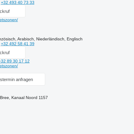
n
+32 493 40 73 33
ckruf
etszonen/
zösisch, Arabisch, Niederländisch, Englisch
n
+32 492 58 41 39
ckruf
+32 89 30 17 12
etszonen/
stermin anfragen
 Bree, Kanaal Noord 1157