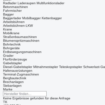
Radlader
Laderaupen
Multifunktionslader
Betonmaschinen
Fahrmischer
Bagger
Baggerlader
Mobilbagger
Kettenbagger
Arbeitsbühnen
Arbeitsbühnen-LKW
Krane
Mobilkrane
Straßenbaumaschinen
Bitumenspritzmaschinen
Bohrtechnik
Bohrgeräte
Erdbewegungsmaschinen
Grader
Flurförderzeuge
Gabelstapler
Diesel-Gabelstapler
Mitnahmestapler
Teleskopstapler
Schwerlast-Ga
Hafenausrüstungen
Terminal-Zugmaschinen
Bergbautechnik
Brechanlagen
Siebanlagen‎
Marke
Keine Ergebnisse gefunden für diese Anfrage
TK