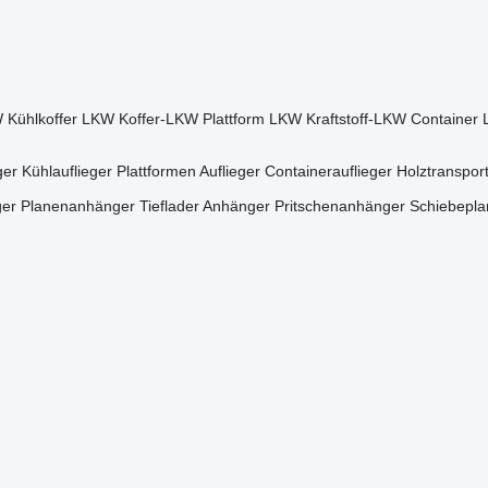
W
Kühlkoffer LKW
Koffer-LKW
Plattform LKW
Kraftstoff-LKW
Container
ger
Kühlauflieger
Plattformen Auflieger
Containerauflieger
Holztransport
er
Planenanhänger
Tieflader Anhänger
Pritschenanhänger
Schiebepl