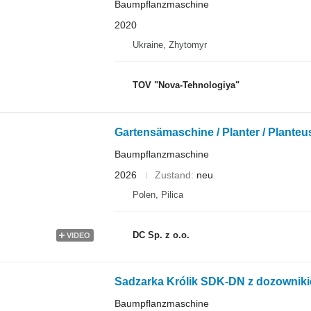
Baumpflanzmaschine
2020
Ukraine, Zhytomyr
TOV "Nova-Tehnologiya"
Gartensämaschine / Planter / Planteus
Baumpflanzmaschine
2026
Zustand
neu
Polen, Pilica
DC Sp. z o.o.
VIDEO
Sadzarka Królik SDK-DN z dozownik
Baumpflanzmaschine