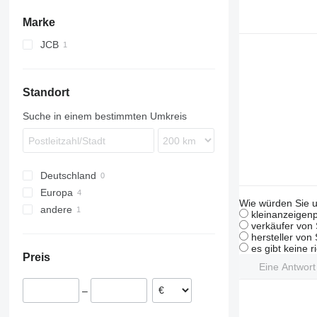
Marke
JCB
Standort
Suche in einem bestimmten Umkreis
Deutschland
Europa
Wie würden Sie u
andere
Finnland
kleinanzeigenp
verkäufer von 
Polen
Ukraine
hersteller von
es gibt keine r
Preis
Eine Antwor
–