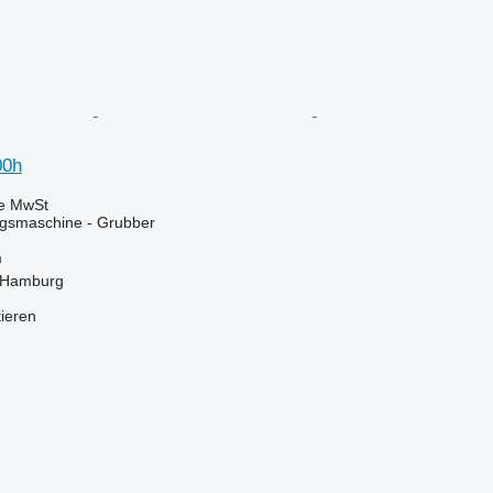
00h
ve MwSt
gsmaschine - Grubber
m
 Hamburg
tieren