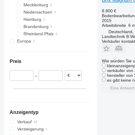
Brix Magnum 
Mecklenburg
Kiel
Vari-Master
RS
Kristall
L-series
Super-Albatros
8.800 €
Niedersachsen
Sterup
Rostock
RX
Opal
Presto
Bodenbearbeitung
Hamburg
Goldberg
Hildesheim
TLD
Rubin
W-series
2015
Arbeitsbreite
6 
Brandenburg
Hamburg
Smaragd
Deutschland,
Rheinland-Pfalz
Potsdam
VariDiamant
Landtechnik B.W
Europa
Oranienburg
Verkäufer kontak
VariOpal
Polen
VariTansanit
Österreich
VariTitan
Wie würden Sie u
Preis
VarioPack
kleinanzeigenp
Zirkon
verkäufer von 
hersteller von
–
es gibt keine r
Eine Antwor
Anzeigentyp
Verkauf
Versteigerung