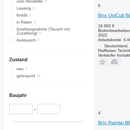
vom Hersteller
6
Leasing
Brix UniCult B
Kredit
in Raten
16.950 €
Inzahlungnahme (Tausch mit
Bodenbearbeitun
Zuzahlung)
2022
Arbeitsbreite
6.
Austausch
Deutschland,
Raiffeisen Techn
Verkäufer kontak
Zustand
neu
gebraucht
Baujahr
–
4
Brix Rambo B