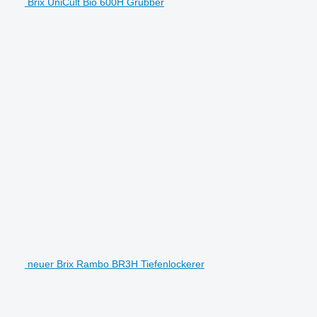
Brix UniCult Bio 600H Grubber
neuer Brix Rambo BR3H Tiefenlockerer