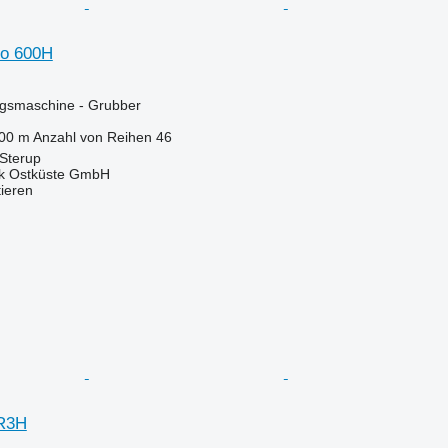
io 600H
gsmaschine - Grubber
000 m
Anzahl von Reihen
46
 Sterup
ik Ostküste GmbH
tieren
R3H