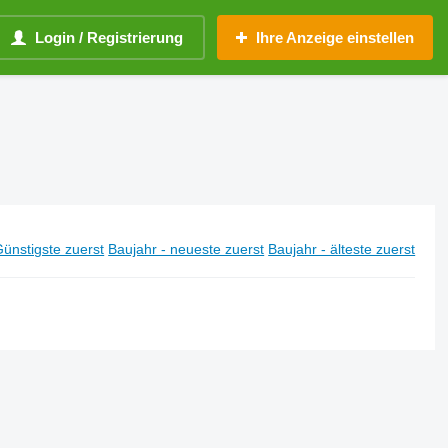
Login / Registrierung
Ihre Anzeige einstellen
ünstigste zuerst
Baujahr - neueste zuerst
Baujahr - älteste zuerst