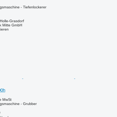
smaschine - Tiefenlockerer
Holle-Grasdorf
ik Mitte GmbH
tieren
00h
ve MwSt
gsmaschine - Grubber
m