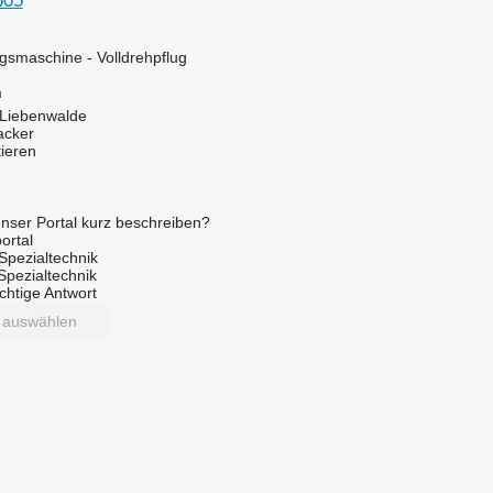
605
smaschine - Volldrehpflug
m
 Liebenwalde
acker
tieren
nser Portal kurz beschreiben?
ortal
Spezialtechnik
 Spezialtechnik
ichtige Antwort
t auswählen