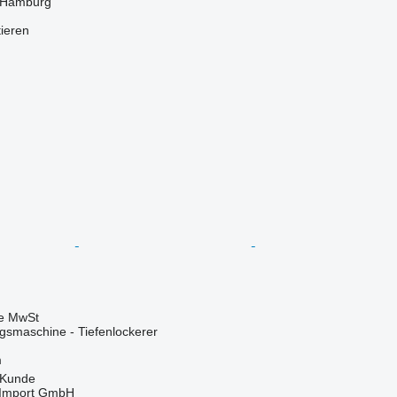
 Hamburg
tieren
ve MwSt
smaschine - Tiefenlockerer
m
 Kunde
t-Import GmbH