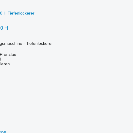
00 H
smaschine - Tiefenlockerer
 Prenzlau
H
tieren