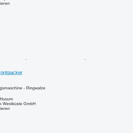
tieren
rontpacker
gsmaschine - Ringwalze
 Husum
nik Westküste GmbH
tieren