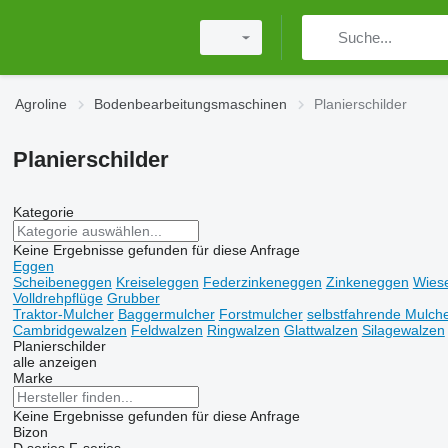
Agroline
Bodenbearbeitungsmaschinen
Planierschilder
Planierschilder
Kategorie
Keine Ergebnisse gefunden für diese Anfrage
Eggen
Scheibeneggen
Kreiseleggen
Federzinkeneggen
Zinkeneggen
Wiese
Volldrehpflüge
Grubber
Traktor-Mulcher
Baggermulcher
Forstmulcher
selbstfahrende Mulch
Cambridgewalzen
Feldwalzen
Ringwalzen
Glattwalzen
Silagewalzen
Planierschilder
alle anzeigen
Marke
Keine Ergebnisse gefunden für diese Anfrage
Bizon