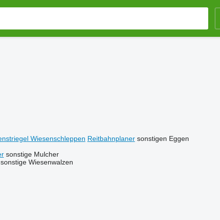
nstriegel Wiesenschleppen
Reitbahnplaner
sonstigen Eggen
er
sonstige Mulcher
sonstige Wiesenwalzen