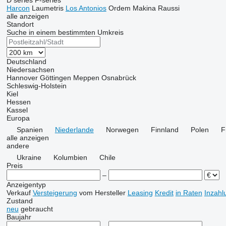
D series
F-series
Harcon
Laumetris
Los Antonios
Ordem Makina
Raussi
alle anzeigen
Standort
Suche in einem bestimmten Umkreis
Deutschland
Niedersachsen
Hannover
Göttingen
Meppen
Osnabrück
Schleswig-Holstein
Kiel
Hessen
Kassel
Europa
Spanien
Niederlande
Norwegen
Finnland
Polen
F
alle anzeigen
andere
Ukraine
Kolumbien
Chile
Preis
–
Anzeigentyp
Verkauf
Versteigerung
vom Hersteller
Leasing
Kredit
in Raten
Inzahl
Zustand
neu
gebraucht
Baujahr