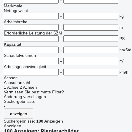
–
Merkmale
Nettogewicht
–
kg
Arbeitsbreite
–
m
Erforderliche Leistung der SZM
–
PS
Kapazität
–
ha/Std
Schaufelvolumen
–
m³
Arbeitsgeschwindigkeit
–
km/h
Achsen
Achsenanzahl
1 Achse
2 Achsen
Vermissen Sie bestimmte Filter?
Änderung vorschlagen
Suchergebnisse:
-
anzeigen
Suchergebnisse:
180 Anzeigen
Anzeigen
180 Anzeigen:
Planierschilder