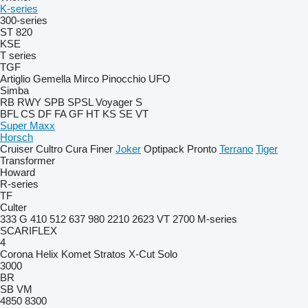
K-series
300-series
ST 820
KSE
T series
TGF
Artiglio
Gemella
Mirco
Pinocchio
UFO
Simba
RB
RWY
SPB
SPSL
Voyager S
BFL
CS
DF
FA
GF
HT
KS
SE
VT
Super Maxx
Horsch
Cruiser
Cultro
Cura
Finer
Joker
Optipack
Pronto
Terrano
Tiger
Transformer
Howard
R-series
TF
Culter
333 G
410
512
637
980
2210
2623 VT
2700
M-series
SCARIFLEX
4
Corona
Helix
Komet
Stratos
X-Cut Solo
3000
BR
SB
VM
4850
8300