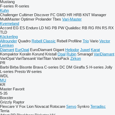
Mustang
F-series
R-series
Kuhn
Challenger
Cultimer
Discover
FC
GMD
HR
HRB
KNT
Manager
MultiMaster
Optimer
Prolander
Tbes
Vari-Master
Kverneland
Accord
EG
ES
Enduro
LD
NG
PB
PW
Qualidisc
RB
RG
RN
RS
RX
TLD
Köckerling
Allrounder
Quadro
Rebell Classic
Rebell Profiline
Trio
Vario
Vector
Lemken
Diamant
EurOpal
EuroDiamant
Gigant
Heliodor
Juwel
Karat
Kompaktor
Koralin
Korund
Kristall
Opal
Rubin
Smaragd
VariDiamant
VariOpal
VariTansanit
VariTitan
VarioPack
Zirkon
PR
Barbi
Birba
Bisonte
Brava
C-series
DC
DM
Giraffa S
H-series
Jolly
L-series
Presto
W-series
WDL
MU
KR
Master
Favorit
5-35
Boxster
Grizzly
Raptor
Flexcare V
Fox
Lion
Novacat
Rotocare
Servo
Synkro
Terradisc
Terria