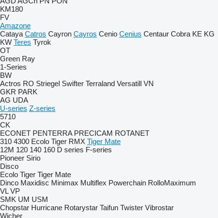
AGD
AGCh
PN
PON
KM180
FV
Amazone
Cataya
Catros
Cayron
Cayros
Cenio
Cenius
Centaur
Cobra
KE
KG
KW
Teres
Tyrok
OT
Green Ray
1-Series
BW
Actros RO
Striegel
Swifter
Terraland
Versatill VN
GKR
PARK
AG
UDA
U-series
Z-series
5710
CK
ECONET
PENTERRA
PRECICAM
ROTANET
310
4300
Ecolo Tiger
RMX
Tiger Mate
12M
120
140
160
D series
F-series
Pioneer
Sirio
Disco
Ecolo Tiger
Tiger Mate
Dinco
Maxidisc
Minimax
Multiflex
Powerchain
RolloMaximum
VL
VP
SMK
UM
USM
Chopstar
Hurricane
Rotarystar
Taifun
Twister
Vibrostar
Wicher