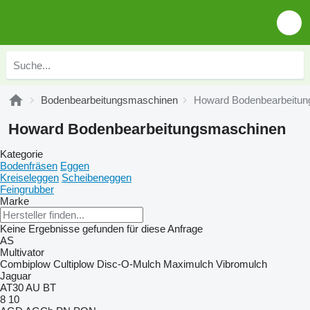
Bodenbearbeitungsmaschinen
Howard Bodenbearbeitu
Howard Bodenbearbeitungsmaschinen
Kategorie
Bodenfräsen
Eggen
Kreiseleggen
Scheibeneggen
Feingrubber
Marke
Keine Ergebnisse gefunden für diese Anfrage
AS
Multivator
Combiplow
Cultiplow
Disc-O-Mulch
Maximulch
Vibromulch
Jaguar
AT30
AU
BT
8
10