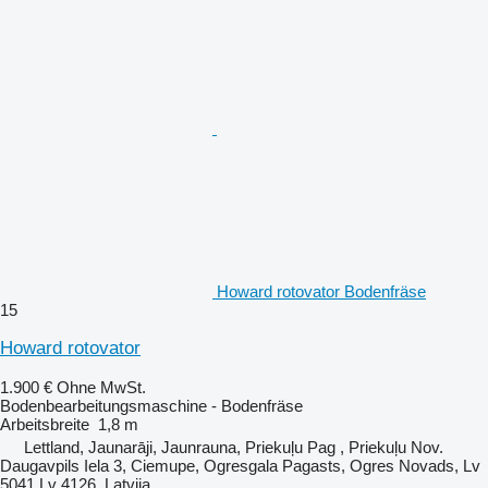
Howard rotovator Bodenfräse
15
Howard rotovator
1.900 €
Ohne MwSt.
Bodenbearbeitungsmaschine - Bodenfräse
Arbeitsbreite
1,8 m
Lettland, Jaunarāji, Jaunrauna, Priekuļu Pag , Priekuļu Nov.
Daugavpils Iela 3, Ciemupe, Ogresgala Pagasts, Ogres Novads, Lv
5041 Lv 4126, Latvija