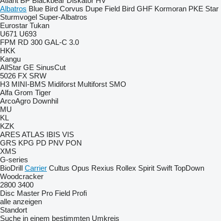
Atlant
BP
Blackbear
Diskator
HV
Albatros
Blue Bird
Corvus
Dupe
Field Bird
GHF
Kormoran
PKE
Star
Sturmvogel
Super-Albatros
Eurostar
Tukan
U671
U693
FPM RD 300
GAL-C 3.0
HKK
Kangu
AllStar
GE
SinusCut
5026
FX
SRW
H3
MINI-BMS
Midiforst
Multiforst
SMO
Alfa
Grom
Tiger
ArcoAgro
Downhil
MU
KL
KZK
ARES
ATLAS
IBIS
VIS
GRS
KPG
PD
PNV
PON
XMS
G-series
BioDrill
Carrier
Cultus
Opus
Rexius
Rollex
Spirit
Swift
TopDown
Woodcracker
2800
3400
Disc Master Pro
Field Profi
alle anzeigen
Standort
Suche in einem bestimmten Umkreis