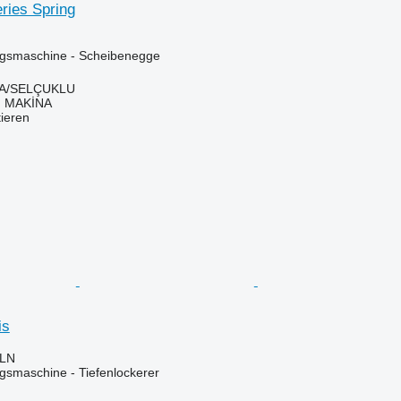
ries Spring
gsmaschine - Scheibenegge
YA/SELÇUKLU
 MAKİNA
tieren
is
PLN
smaschine - Tiefenlockerer