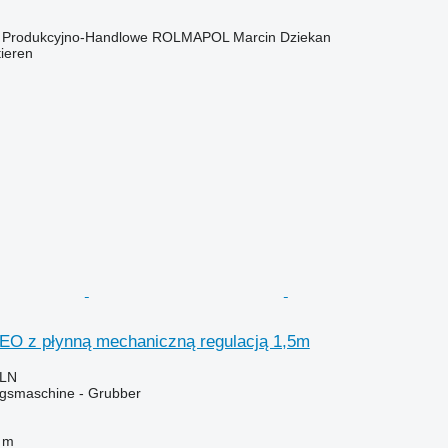
o Produkcyjno-Handlowe ROLMAPOL Marcin Dziekan
tieren
NEO z płynną mechaniczną regulacją 1,5m
PLN
gsmaschine - Grubber
 m