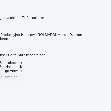
smaschine - Tiefenlockerer
o Produkcyjno-Handlowe ROLMAPOL Marcin Dziekan
tieren
nser Portal kurz beschreiben?
ortal
Spezialtechnik
 Spezialtechnik
ichtige Antwort
t auswählen