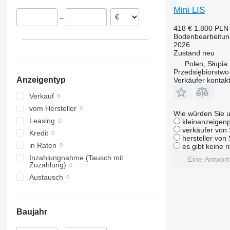
Smaragd
Mini LIS
–
VariDiamant
418 €
1.800 PLN
VariOpal
Bodenbearbeitung
2026
VariTansanit
Zustand
neu
VariTitan
Polen, Słupia
VarioPack
Przedsiębiorstw
Anzeigentyp
Verkäufer kontak
Zirkon
Verkauf
vom Hersteller
Wie würden Sie u
Leasing
kleinanzeigenp
verkäufer von 
Kredit
hersteller von
in Raten
es gibt keine r
Inzahlungnahme (Tausch mit
Eine Antwor
Zuzahlung)
Austausch
Baujahr