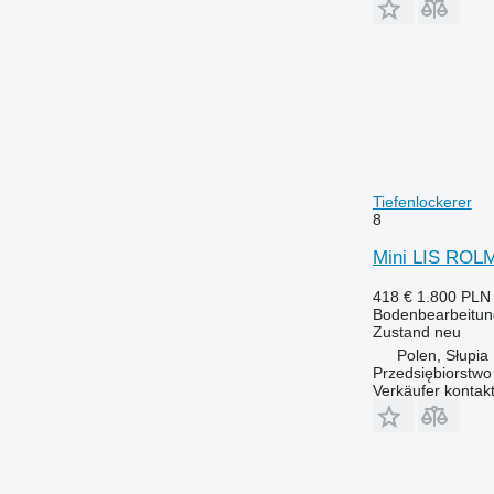
Tiefenlockerer
8
Mini LIS ROLM
418 €
1.800 PLN
Bodenbearbeitung
Zustand
neu
Polen, Słupia
Przedsiębiorstw
Verkäufer kontak