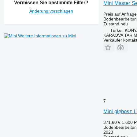
Vermissen Sie bestimmte Filter?
Mini Master Se
Änderung vorschlagen
Preis auf Anfrage
Bodenbearbeitun
Zustand
neu
Türkei, KON
KARAOVA TARIM
Weitere Informationen zu Mini
Verkäufer kontak
7
Mini glębosz L
371,60 €
1.600 
Bodenbearbeitung
2023
Zustand
neu