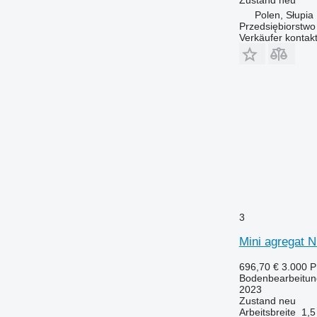
Polen, Słupia
Przedsiębiorstw
Verkäufer kontak
3
Mini agregat 
696,70 €
3.000 
Bodenbearbeitun
2023
Zustand
neu
Arbeitsbreite
1,5