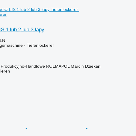
erer
S 1 lub 2 lub 3 łapy
PLN
smaschine - Tiefenlockerer
o Produkcyjno-Handlowe ROLMAPOL Marcin Dziekan
tieren