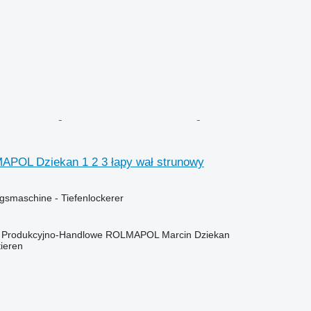
APOL Dziekan 1 2 3 łapy wał strunowy
smaschine - Tiefenlockerer
o Produkcyjno-Handlowe ROLMAPOL Marcin Dziekan
tieren