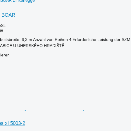
S BOAR
St.
ge
beitsbreite
6,3 m
Anzahl von Reihen
4
Erforderliche Leistung der SZM
 BABICE U UHERSKÉHO HRADIŠTĚ
tieren
s xl 5003-2