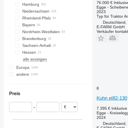
76.000 €
Inklusi
Hamburg
Egge - Scheiben
Niedersachsen
Hamburg
2023
Typ
für Traktor
Ar
Rheinland-Pfalz
Hannover
Deutschland,
Bayern
Hildesheim
Trier
E-FARM GmbH
Verkäufer kontak
Nordrhein-Westfalen
Wildeshausen
Koblenz
München
Brandenburg
Sittensen
Frankenthal
Landshut
Düsseldorf
Sachsen-Anhalt
Braunschweig
Bayreuth
Münster
Potsdam
Hessen
Oldenburg
Regensburg
Bielefeld
Oranienburg
Magdeburg
alle anzeigen
Stuhr
Ingolstadt
Altenberge
Calbe
Kassel
Rostock
Kiel
Buttelstedt
Dresden
Bremen
Stuttgart
Meppen
Kastl
Paderborn
Halle
Groß-Gerau
Demmin
Lübeck
Kölleda
Nartum
Heilbronn
Europa
Ansbach
Beelen
Domnitz
Darmstadt
Gadebusch
Preetz
Chemnitz
Freiburg im Breisgau
alle anzeigen
andere
Polen
Dortmund
Sietzsch
Gross-Umstadt
Itzehoe
Grimma
Frankreich
Ukraine
Olfen
Borken
Rumänien
Moldawien
8
Preis
alle anzeigen
Österreich
Chile
Kuhn el82-130
Niederlande
Argentinien
–
7.395 €
Inklusiv
Ungarn
Kolumbien
Egge - Kreiseleg
Litauen
2024
Dänemark
Deutschland,
E-FARM GmbH