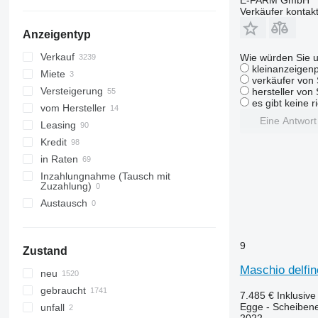
alle anzeigen
Verkäufer kontak
Anzeigentyp
Verkauf
Wie würden Sie u
kleinanzeigenp
Miete
verkäufer von 
Versteigerung
hersteller von
es gibt keine r
vom Hersteller
Eine Antwor
Leasing
Kredit
in Raten
Inzahlungnahme (Tausch mit
Zuzahlung)
Austausch
9
Zustand
Maschio delfi
neu
gebraucht
7.485 €
Inklusiv
Egge - Scheiben
unfall
2022