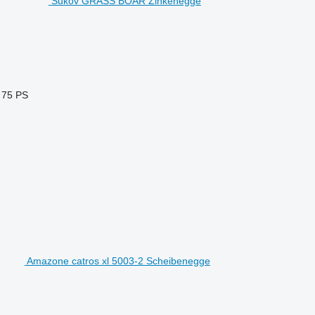
Sukov GRASS BOAR Zinkenegge
75 PS
Amazone catros xl 5003-2 Scheibenegge