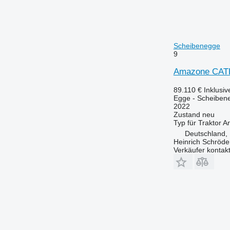
Scheibenegge
9
Amazone CAT
89.110 €
Inklusi
Egge - Scheiben
2022
Zustand
neu
Typ
für Traktor
An
Deutschland,
Heinrich Schröd
Verkäufer kontak