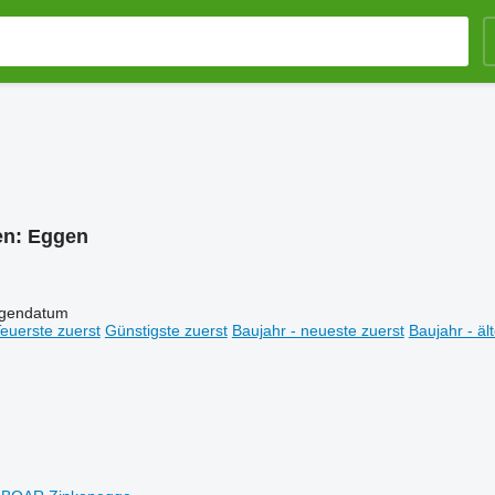
en:
Eggen
igendatum
euerste zuerst
Günstigste zuerst
Baujahr - neueste zuerst
Baujahr - äl