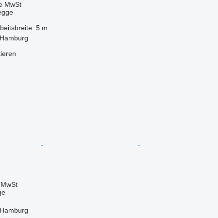
ve MwSt
egge
beitsbreite
5 m
 Hamburg
tieren
e MwSt
ge
 Hamburg