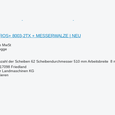
ROS+ 8003-2TX + MESSERWALZE | NEU
ve MwSt
egge
zahl der Scheiben
62
Scheibendurchmesser
510 mm
Arbeitsbreite
8 
 17098 Friedland
er Landmaschinen KG
tieren