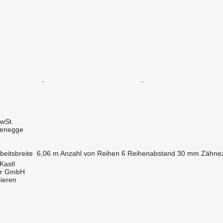
wSt.
kenegge
beitsbreite
6,06 m
Anzahl von Reihen
6
Reihenabstand
30 mm
Zähne
Kastl
ter GmbH
tieren