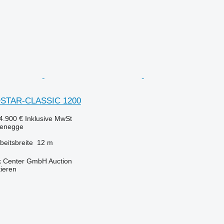
OSTAR-CLASSIC 1200
4.900 €
Inklusive MwSt
kenegge
beitsbreite
12 m
 Center GmbH Auction
tieren