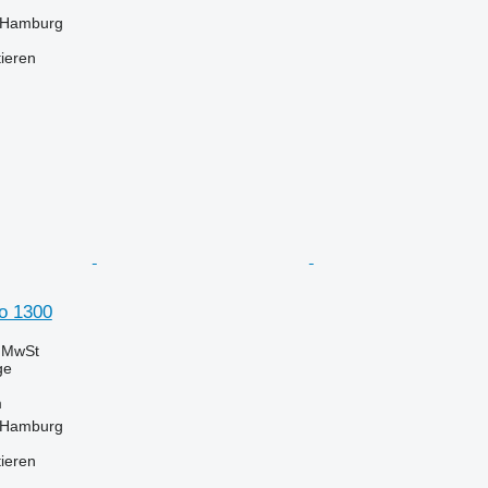
 Hamburg
tieren
no 1300
e MwSt
ge
m
 Hamburg
tieren