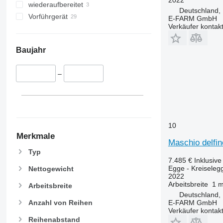
wiederaufbereitet
Deutschland,
Vorführgerät
E-FARM GmbH
Verkäufer kontak
Baujahr
–
10
Merkmale
Maschio delfi
Typ
7.485 €
Inklusiv
Egge - Kreiseleg
Nettogewicht
2022
Arbeitsbreite
1 
Arbeitsbreite
Deutschland,
E-FARM GmbH
Anzahl von Reihen
Verkäufer kontak
Reihenabstand