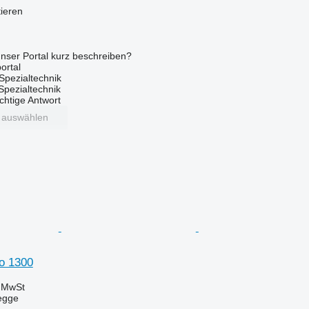
tieren
nser Portal kurz beschreiben?
ortal
Spezialtechnik
 Spezialtechnik
ichtige Antwort
t auswählen
no 1300
e MwSt
egge