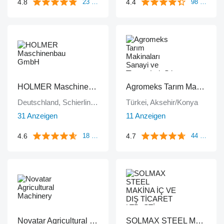
4.8
4.4
23 Bewertungen
98 Bewertungen
HOLMER Maschinenbau GmbH
Agromeks Tarım Makinaları Sanayi ve Ticaret Ltd. Şti.
Deutschland, Schierling/Eggmühl
Türkei, Aksehir/Konya
31 Anzeigen
11 Anzeigen
4.6
4.7
18 Bewertungen
44 Bewertungen
Novatar Agricultural Machinery
SOLMAX STEEL MAKİNA İÇ VE DIŞ TİCARET LTD. ŞTİ.