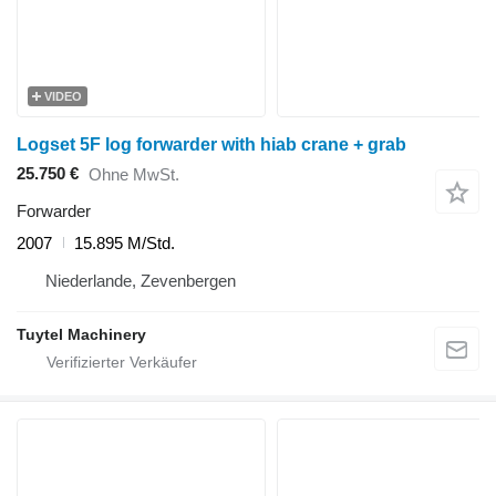
VIDEO
Logset 5F log forwarder with hiab crane + grab
25.750 €
Ohne MwSt.
Forwarder
2007
15.895 M/Std.
Niederlande, Zevenbergen
Tuytel Machinery