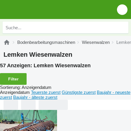
Bodenbearbeitungsmaschinen
Wiesenwalzen
Lemken
Lemken Wiesenwalzen
57 Anzeigen:
Lemken Wiesenwalzen
Filter
Sortierung
:
Anzeigendatum
Anzeigendatum
Teuerste zuerst
Günstigste zuerst
Baujahr - neueste
zuerst
Baujahr - älteste zuerst