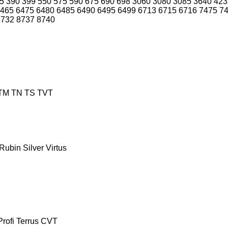
5
390
399
550
575
590
675
690
698
3060
3080
3085
3640
423
465
6475
6480
6485
6490
6495
6499
6713
6715
6716
7475
7
8732
8737
8740
TM
TN
TS
TVT
Rubin
Silver
Virtus
Profi
Terrus CVT