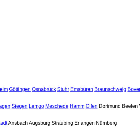
heim
Göttingen
Osnabrück
Stuhr
Emsbüren
Braunschweig
Bove
agen
Siegen
Lemgo
Meschede
Hamm
Olfen
Dortmund
Beelen
tadt
Ansbach
Augsburg
Straubing
Erlangen
Nürnberg