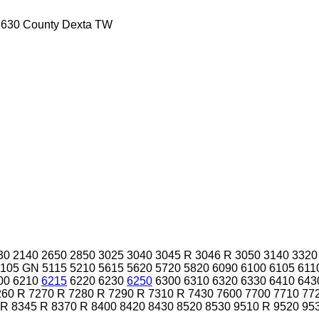
8630
County
Dexta
TW
30
2140
2650
2850
3025
3040
3045 R
3046 R
3050
3140
3320
5105 GN
5115
5210
5615
5620
5720
5820
6090
6100
6105
611
00
6210
6215
6220
6230
6250
6300
6310
6320
6330
6410
643
260 R
7270 R
7280 R
7290 R
7310 R
7430
7600
7700
7710
77
 R
8345 R
8370 R
8400
8420
8430
8520
8530
9510 R
9520
95