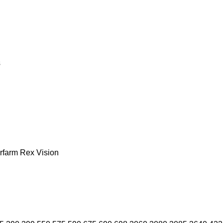
s
rfarm
Rex
Vision