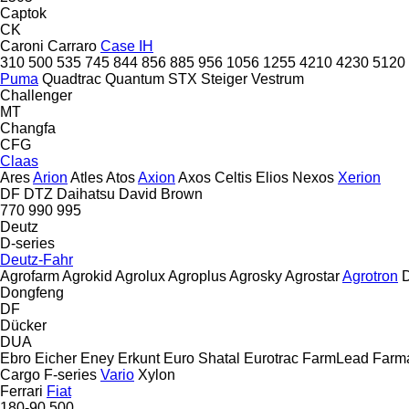
Captok
CK
Caroni
Carraro
Case IH
310
500
535
745
844
856
885
956
1056
1255
4210
4230
5120
Puma
Quadtrac
Quantum
STX
Steiger
Vestrum
Challenger
MT
Changfa
CFG
Claas
Ares
Arion
Atles
Atos
Axion
Axos
Celtis
Elios
Nexos
Xerion
DF
DTZ
Daihatsu
David Brown
770
990
995
Deutz
D-series
Deutz-Fahr
Agrofarm
Agrokid
Agrolux
Agroplus
Agrosky
Agrostar
Agrotron
D
Dongfeng
DF
Dücker
DUA
Ebro
Eicher
Eney
Erkunt
Euro Shatal
Eurotrac
FarmLead
Farma
Cargo
F-series
Vario
Xylon
Ferrari
Fiat
180-90
500