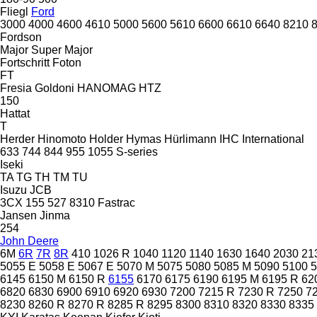
Fliegl
Ford
3000
4000
4600
4610
5000
5600
5610
6600
6610
6640
8210
Fordson
Major
Super Major
Fortschritt
Foton
FT
Fresia
Goldoni
HANOMAG
HTZ
150
Hattat
T
Herder
Hinomoto
Holder
Hymas
Hürlimann
IHC
International
633
744
844
955
1055
S-series
Iseki
TA
TG
TH
TM
TU
Isuzu
JCB
3CX
155
527
8310
Fastrac
Jansen
Jinma
254
John Deere
6M
6R
7R
8R
410
1026 R
1040
1120
1140
1630
1640
2030
21
5055 E
5058 E
5067 E
5070 M
5075
5080
5085 M
5090
5100
6145
6150 M
6150 R
6155
6170
6175
6190
6195 M
6195 R
62
6820
6830
6900
6910
6920
6930
7200
7215 R
7230 R
7250
7
8230
8260 R
8270 R
8285 R
8295
8300
8310
8320
8330
8335