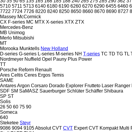
30
35
50
65
135
165
168
185
188
240
265
275
285
290
362
37
5710
5711
5713
6140
6180
6190
6260
6270
6290
6455
6460
6
7722
7724
7726
8220
8240
8250
8650
8660
8670
8690
8727
Massey
McCormick
CX
F-series
MC
MTX
X-series
XTX
ZTX
Mercedes-Benz
MB
Unimog
Merlo
Mitsubishi
MT
Morooka
Munktells
New Holland
D-series
G-series
L-series
M-series
NH
T-series
TC
TD
TG
TL
Nordmeyer
Nuffield
Opel
Pauny
Plus Power
TT
Porsche
Reform
Renault
Ares
Celtis
Ceres
Ergos
Temis
SAME
Antares
Argon
Corsaro
Dorado
Explorer
Frutteto
Laser
Ranger
SDF
SM
SaMASZ
Sauerburger
Schlüter
Schäffer
Shibaura
SP
ST
Solis
26
50
60
75
90
Someca
640
Steketee
Steyr
9086
9094
9105
Absolut CVT
CVT
Expert CVT
Kompakt
Multi