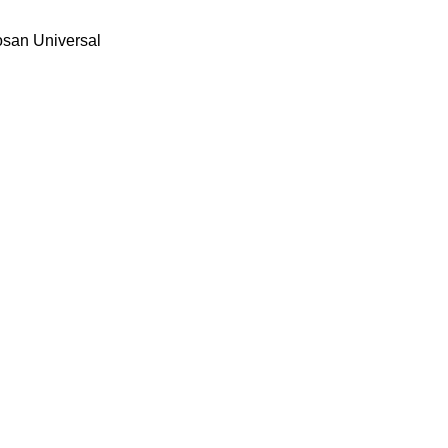
osan
Universal