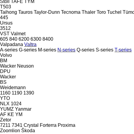
Stoll
TAFE
TYM
T503
Taihong
Tauros
Taylor-Dunn
Tecnoma
Thaler
Toro
Tuchel
Tüm
445
Ursus
3512
VST
Valmet
605
840
6200
6300
8400
Valpadana
Valtra
A-series
G-series
M-series
N-series
Q-series
S-series
T-series
Volvo
BM
Wacker Neuson
DPU
Wacker
BS
Weidemann
1160
1190
1390
YTO
NLX 1024
YUMZ
Yanmar
AF
KE
YM
Zetor
7211
7341
Crystal
Forterra
Proxima
Zoomlion
Škoda