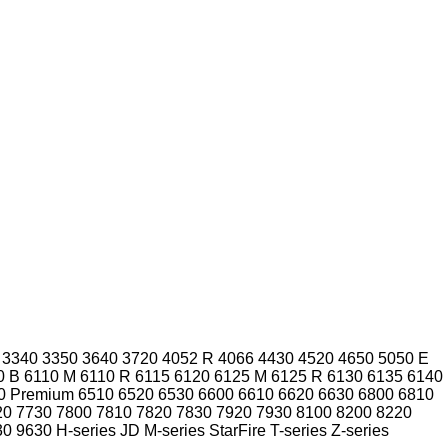
3340
3350
3640
3720
4052 R
4066
4430
4520
4650
5050 E
0 B
6110 M
6110 R
6115
6120
6125 M
6125 R
6130
6135
6140
0 Premium
6510
6520
6530
6600
6610
6620
6630
6800
6810
20
7730
7800
7810
7820
7830
7920
7930
8100
8200
8220
30
9630
H-series
JD
M-series
StarFire
T-series
Z-series