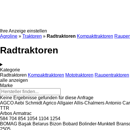
Ihre Anzeige einstellen
Agroline
»
Traktoren
»
Radtraktoren
Kompakttraktoren
Raupen
Radtraktoren
Kategorie
Radtraktoren
Kompakttraktoren
Mototraktoren
Raupentraktoren
alle anzeigen
Marke
Keine Ergebnisse gefunden für diese Anfrage
AGCO
Aebi Schmidt
Agrico
Allgaier
Allis-Chalmers
Antonio Car
TTR
Arbos
Armatrac
584
704
854
1054
1104
1254
BOMAG
Başak
Belarus
Bizon
Bobard
Bolinder-Munktell
Brans
2505