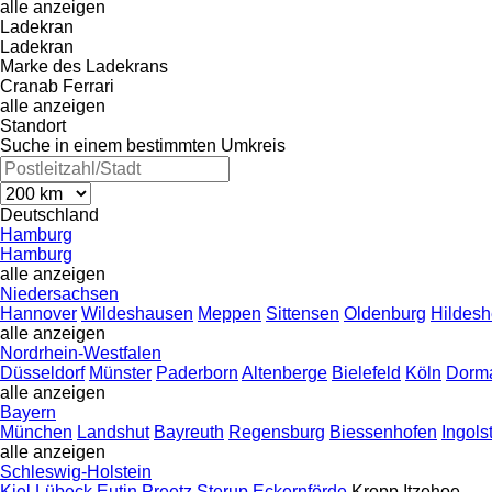
alle anzeigen
Ladekran
Ladekran
Marke des Ladekrans
Cranab
Ferrari
alle anzeigen
Standort
Suche in einem bestimmten Umkreis
Deutschland
Hamburg
Hamburg
alle anzeigen
Niedersachsen
Hannover
Wildeshausen
Meppen
Sittensen
Oldenburg
Hildes
alle anzeigen
Nordrhein-Westfalen
Düsseldorf
Münster
Paderborn
Altenberge
Bielefeld
Köln
Dorm
alle anzeigen
Bayern
München
Landshut
Bayreuth
Regensburg
Biessenhofen
Ingols
alle anzeigen
Schleswig-Holstein
Kiel
Lübeck
Eutin
Preetz
Sterup
Eckernförde
Kropp
Itzehoe