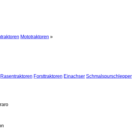
traktoren
Mototraktoren
»
Rasentraktoren
Forsttraktoren
Einachser
Schmalspurschlepper
raro
on