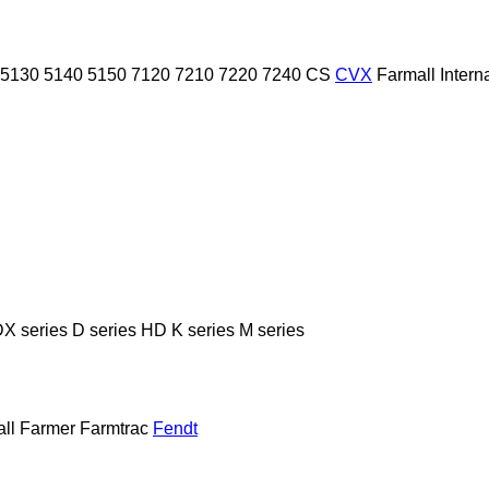
5130
5140
5150
7120
7210
7220
7240
CS
CVX
Farmall
Intern
X series
D series
HD
K series
M series
ll
Farmer
Farmtrac
Fendt