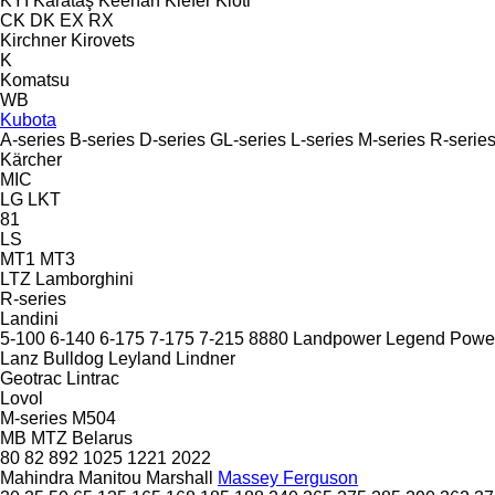
KYI
Karataş
Keenan
Kiefer
Kioti
CK
DK
EX
RX
Kirchner
Kirovets
K
Komatsu
WB
Kubota
A-series
B-series
D-series
GL-series
L-series
M-series
R-serie
Kärcher
MIC
LG
LKT
81
LS
MT1
MT3
LTZ
Lamborghini
R-series
Landini
5-100
6-140
6-175
7-175
7-215
8880
Landpower
Legend
Powe
Lanz Bulldog
Leyland
Lindner
Geotrac
Lintrac
Lovol
M-series
M504
MB
MTZ Belarus
80
82
892
1025
1221
2022
Mahindra
Manitou
Marshall
Massey Ferguson