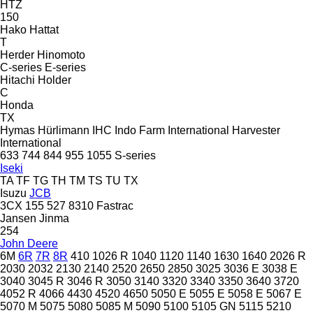
HTZ
150
Hako
Hattat
T
Herder
Hinomoto
C-series
E-series
Hitachi
Holder
C
Honda
TX
Hymas
Hürlimann
IHC
Indo Farm
International Harvester
International
633
744
844
955
1055
S-series
Iseki
TA
TF
TG
TH
TM
TS
TU
TX
Isuzu
JCB
3CX
155
527
8310
Fastrac
Jansen
Jinma
254
John Deere
6M
6R
7R
8R
410
1026 R
1040
1120
1140
1630
1640
2026 R
2030
2032
2130
2140
2520
2650
2850
3025
3036 E
3038 E
3040
3045 R
3046 R
3050
3140
3320
3340
3350
3640
3720
4052 R
4066
4430
4520
4650
5050 E
5055 E
5058 E
5067 E
5070 M
5075
5080
5085 M
5090
5100
5105 GN
5115
5210