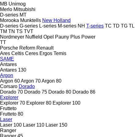
MB
Unimog
Merlo
Mitsubishi
D-series
MT
Morooka
Munktells
New Holland
D-series
G-series
L-series
M-series
NH
T-series
TC
TD
TG
TL
TM
TN
TS
TVT
Nordmeyer
Nuffield
Opel
Pauny
Plus Power
TT
Porsche
Reform
Renault
Ares
Celtis
Ceres
Ergos
Temis
SAME
Antares
Antares 130
Argon
Argon 60
Argon 70
Argon 80
Corsaro
Dorado
Dorado 70
Dorado 75
Dorado 80
Dorado 86
Explorer
Explorer 70
Explorer 80
Explorer 100
Frutteto
Frutteto 80
Laser
Laser 100
Laser 110
Laser 150
Ranger
Ranger 45