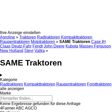
Ihre Anzeige einstellen
Agroline
»
Traktoren
Radtraktoren
Kompakttraktoren
Raupentraktoren
Mototraktoren
»
SAME Traktoren
Case IH
Claas
Deutz-Fahr
Fendt
John Deere
Kubota
Massey Ferguson
New Holland
Steyr
Valtra
»
SAME Traktoren
Kategorie
Radtraktoren
Kompakttraktoren
Raupentraktoren
Forsttraktoren
alle anzeigen
Marke
Keine Ergebnisse gefunden für diese Anfrage
4Farmer
ABC
AGCO