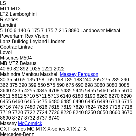
LS
MT1
MT3
LTZ
Lamborghini
R-series
Landini
5-100
6-140
6-175
7-175
7-215
8880
Landpower
Mistral
Powerfarm
Rex
Vision
Lanz Bulldog
Leyland
Lindner
Geotrac
Lintrac
Lovol
M-series
M504
MB
MTZ Belarus
40
80
82
892
1025
1221
2022
Mahindra
Manitou
Marshall
Massey Ferguson
30
35
50
65
135
158
165
168
185
188
240
265
275
285
290
362
375
390
399
550
575
590
675
690
698
3060
3080
3085
3640
4235
4255
4345
4708
5435
5445
5455
5460
5465
5610
5611
5612
5710
5711
5713
6140
6180
6190
6260
6270
6290
6455
6460
6465
6475
6480
6485
6490
6495
6499
6713
6715
6716
7475
7480
7616
7618
7619
7620
7624
7626
7716
7718
7719
7720
7722
7724
7726
8220
8240
8250
8650
8660
8670
8690
8727
8732
8737
8740
Massey
McCormick
CX
F-series
MC
MTX
X-series
XTX
ZTX
Mercedes-Benz