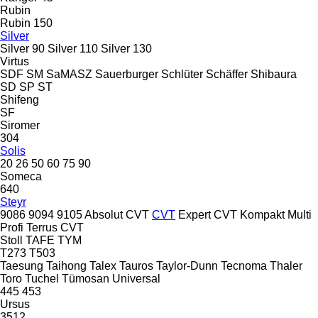
Rubin
Rubin 150
Silver
Silver 90
Silver 110
Silver 130
Virtus
SDF
SM
SaMASZ
Sauerburger
Schlüter
Schäffer
Shibaura
SD
SP
ST
Shifeng
SF
Siromer
304
Solis
20
26
50
60
75
90
Someca
640
Steyr
9086
9094
9105
Absolut CVT
CVT
Expert CVT
Kompakt
Multi
Profi
Terrus CVT
Stoll
TAFE
TYM
T273
T503
Taesung
Taihong
Talex
Tauros
Taylor-Dunn
Tecnoma
Thaler
Toro
Tuchel
Tümosan
Universal
445
453
Ursus
3512