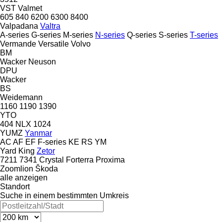
VST
Valmet
605
840
6200
6300
8400
Valpadana
Valtra
A-series
G-series
M-series
N-series
Q-series
S-series
T-series
Vermande
Versatile
Volvo
BM
Wacker Neuson
DPU
Wacker
BS
Weidemann
1160
1190
1390
YTO
404
NLX 1024
YUMZ
Yanmar
AC
AF
EF
F-series
KE
RS
YM
Yard King
Zetor
7211
7341
Crystal
Forterra
Proxima
Zoomlion
Škoda
alle anzeigen
Standort
Suche in einem bestimmten Umkreis