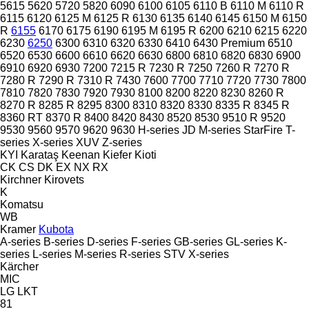
5615
5620
5720
5820
6090
6100
6105
6110 B
6110 M
6110 R
6115
6120
6125 M
6125 R
6130
6135
6140
6145
6150 M
6150
R
6155
6170
6175
6190
6195 M
6195 R
6200
6210
6215
6220
6230
6250
6300
6310
6320
6330
6410
6430 Premium
6510
6520
6530
6600
6610
6620
6630
6800
6810
6820
6830
6900
6910
6920
6930
7200
7215 R
7230 R
7250
7260 R
7270 R
7280 R
7290 R
7310 R
7430
7600
7700
7710
7720
7730
7800
7810
7820
7830
7920
7930
8100
8200
8220
8230
8260 R
8270 R
8285 R
8295
8300
8310
8320
8330
8335 R
8345 R
8360 RT
8370 R
8400
8420
8430
8520
8530
9510 R
9520
9530
9560
9570
9620
9630
H-series
JD
M-series
StarFire
T-
series
X-series
XUV
Z-series
KYI
Karataş
Keenan
Kiefer
Kioti
CK
CS
DK
EX
NX
RX
Kirchner
Kirovets
K
Komatsu
WB
Kramer
Kubota
A-series
B-series
D-series
F-series
GB-series
GL-series
K-
series
L-series
M-series
R-series
STV
X-series
Kärcher
MIC
LG
LKT
81