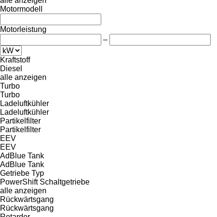
alle anzeigen
Motormodell
Motorleistung
–
Kraftstoff
Diesel
alle anzeigen
Turbo
Turbo
Ladeluftkühler
Ladeluftkühler
Partikelfilter
Partikelfilter
EEV
EEV
AdBlue Tank
AdBlue Tank
Getriebe Typ
PowerShift
Schaltgetriebe
alle anzeigen
Rückwärtsgang
Rückwärtsgang
Retarder