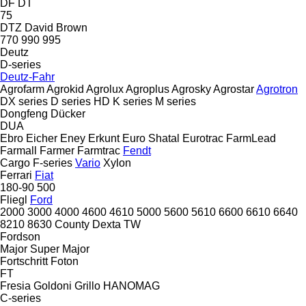
DF
DT
75
DTZ
David Brown
770
990
995
Deutz
D-series
Deutz-Fahr
Agrofarm
Agrokid
Agrolux
Agroplus
Agrosky
Agrostar
Agrotron
DX series
D series
HD
K series
M series
Dongfeng
Dücker
DUA
Ebro
Eicher
Eney
Erkunt
Euro Shatal
Eurotrac
FarmLead
Farmall
Farmer
Farmtrac
Fendt
Cargo
F-series
Vario
Xylon
Ferrari
Fiat
180-90
500
Fliegl
Ford
2000
3000
4000
4600
4610
5000
5600
5610
6600
6610
6640
8210
8630
County
Dexta
TW
Fordson
Major
Super Major
Fortschritt
Foton
FT
Fresia
Goldoni
Grillo
HANOMAG
C-series