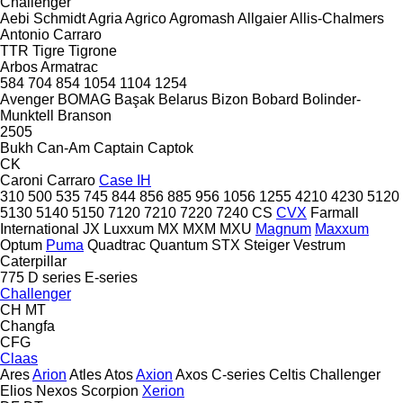
Challenger
Aebi Schmidt
Agria
Agrico
Agromash
Allgaier
Allis-Chalmers
Antonio Carraro
TTR
Tigre
Tigrone
Arbos
Armatrac
584
704
854
1054
1104
1254
Avenger
BOMAG
Başak
Belarus
Bizon
Bobard
Bolinder-
Munktell
Branson
2505
Bukh
Can-Am
Captain
Captok
CK
Caroni
Carraro
Case IH
310
500
535
745
844
856
885
956
1056
1255
4210
4230
5120
5130
5140
5150
7120
7210
7220
7240
CS
CVX
Farmall
International
JX
Luxxum
MX
MXM
MXU
Magnum
Maxxum
Optum
Puma
Quadtrac
Quantum
STX
Steiger
Vestrum
Caterpillar
775
D series
E-series
Challenger
CH
MT
Changfa
CFG
Claas
Ares
Arion
Atles
Atos
Axion
Axos
C-series
Celtis
Challenger
Elios
Nexos
Scorpion
Xerion