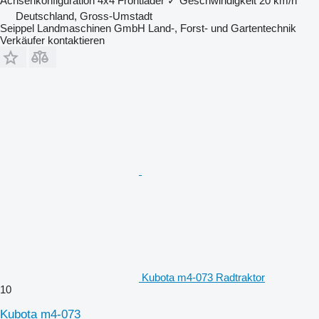
Achsenkonfiguration
4x4
Frontlader
✓
Geschwindigkeit
20 km/h
Deutschland, Gross-Umstadt
Seippel Landmaschinen GmbH Land-, Forst- und Gartentechnik
Verkäufer kontaktieren
Kubota m4-073 Radtraktor
10
Kubota m4-073